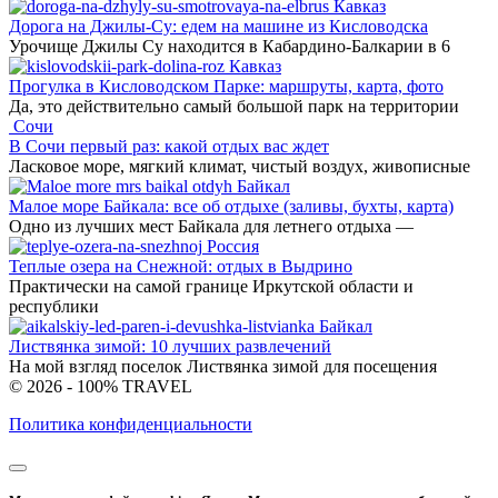
Кавказ
Дорога на Джилы-Су: едем на машине из Кисловодска
Урочище Джилы Су находится в Кабардино-Балкарии в 6
Кавказ
Прогулка в Кисловодском Парке: маршруты, карта, фото
Да, это действительно самый большой парк на территории
Сочи
В Сочи первый раз: какой отдых вас ждет
Ласковое море, мягкий климат, чистый воздух, живописные
Байкал
Малое море Байкала: все об отдыхе (заливы, бухты, карта)
Одно из лучших мест Байкала для летнего отдыха —
Россия
Теплые озера на Снежной: отдых в Выдрино
Практически на самой границе Иркутской области и
республики
Байкал
Листвянка зимой: 10 лучших развлечений
На мой взгляд поселок Листвянка зимой для посещения
© 2026 - 100% TRAVEL
Политика конфиденциальности