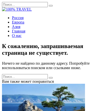
Перейти
Search
к
for:
содержанию
Россия
Европа
Азия
Главная
О нас
К сожалению, запрашиваемая
страница не существует.
Ничего не найдено по данному адресу. Попробуйте
воспользоваться поиском или ссылками ниже.
Search
for:
Вам также может понравиться