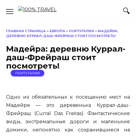
Перейти
к
содержанию
ГЛАВНАЯ СТРАНИЦА
»
ЕВРОПА
»
ПОРТУГАЛИЯ
»
МАДЕЙРА:
ДЕРЕВНЮ КУРРАЛ-ДАШ-ФРЕЙРАШ СТОИТ ПОСМОТРЕТЬ!
Мадейра: деревню Куррал-
даш-Фрейраш стоит
посмотреть!
ПОРТУГАЛИЯ
Одно из обязательных к посещению мест на
Мадейре — это деревенька Куррал-даш-
Фрейраш (Curral Das Freiras). Фантастические
виды, экстремальные дороги и маленькие
домики, непонятно как сохранившиеся на