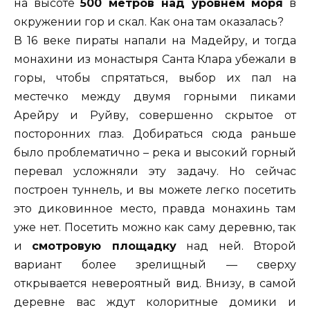
на высоте
500 метров над уровнем моря
в
окружении гор и скал. Как она там оказалась?
В 16 веке пираты напали на Мадейру, и тогда
монахини из монастыря Санта Клара убежали в
горы, чтобы спрятаться, выбор их пал на
местечко между двумя горными пиками
Арейру и Руйву, совершенно скрытое от
посторонних глаз. Добираться сюда раньше
было проблематично – река и высокий горный
перевал усложняли эту задачу. Но сейчас
построен туннель, и вы можете легко посетить
это диковинное место, правда монахинь там
уже нет. Посетить можно как саму деревню, так
и
смотровую площадку
над ней. Второй
вариант более зрелищный — сверху
открывается невероятный вид. Внизу, в самой
деревне вас ждут колоритные домики и